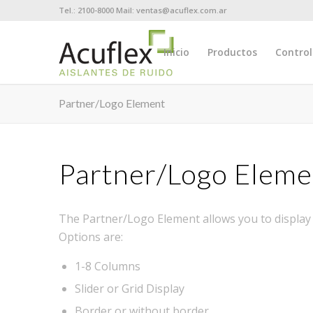
Tel.: 2100-8000 Mail: ventas@acuflex.com.ar
Inicio
Productos
Control
Partner/Logo Element
Partner/Logo Eleme
The Partner/Logo Element allows you to display a
Options are:
1-8 Columns
Slider or Grid Display
Border or without border