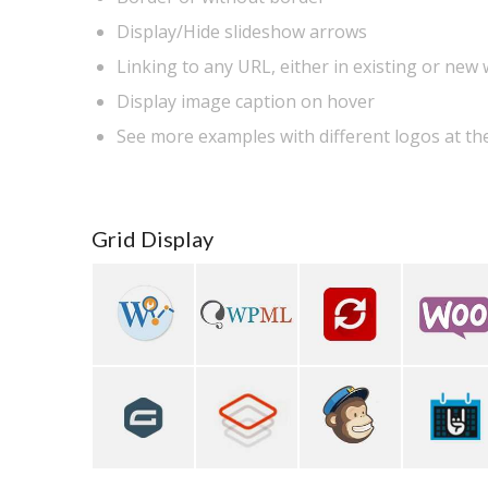
Display/Hide slideshow arrows
Linking to any URL, either in existing or new
Display image caption on hover
See more examples with different logos at th
Grid Display