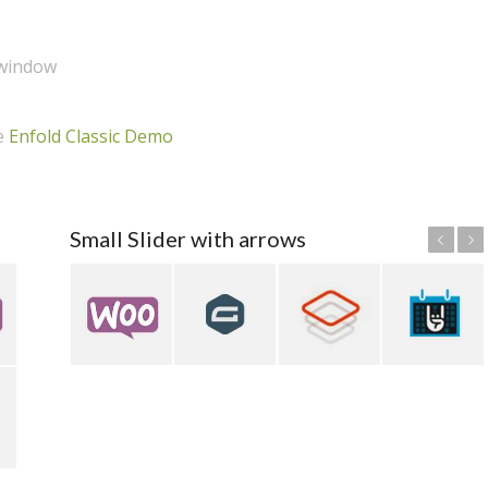
 window
e
Enfold Classic Demo
Small Slider with arrows
Anterior
Posterior