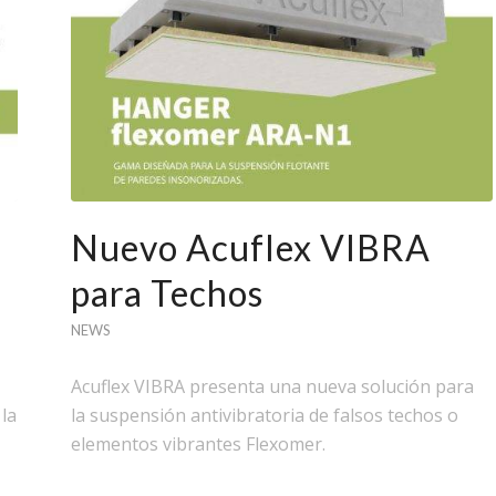
Nuevo Acuflex VIBRA
para Techos
NEWS
Acuflex VIBRA presenta una nueva solución para
la
la suspensión antivibratoria de falsos techos o
elementos vibrantes Flexomer.