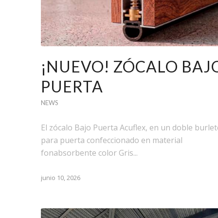
¡NUEVO! ZÓCALO BAJ
PUERTA
NEWS
El zócalo Bajo Puerta Acuflex, en un doble burlet
para puerta confeccionado en material
fonabsorbente color Gris...
junio 10, 2026