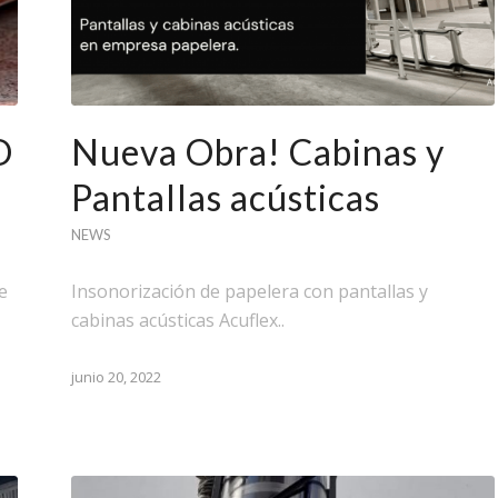
O
Nueva Obra! Cabinas y
Pantallas acústicas
NEWS
e
Insonorización de papelera con pantallas y
cabinas acústicas Acuflex..
junio 20, 2022