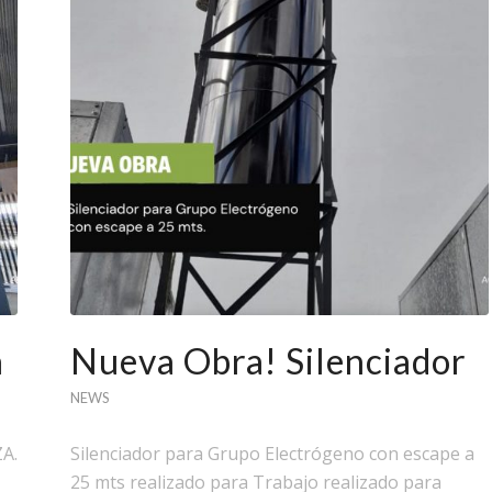
a
Nueva Obra! Silenciador
NEWS
A.
Silenciador para Grupo Electrógeno con escape a
25 mts realizado para Trabajo realizado para