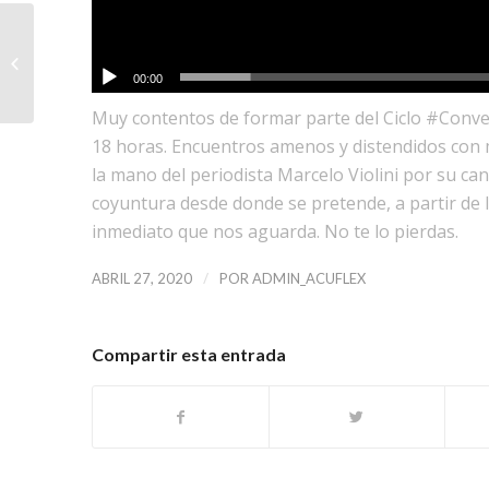
29 de abril Día mundial
contra el ruido
00:00
Muy contentos de formar parte del Ciclo #Conver
18 horas. Encuentros amenos y distendidos con mú
la mano del periodista Marcelo Violini por su can
coyuntura desde donde se pretende, a partir de l
inmediato que nos aguarda. No te lo pierdas.
/
ABRIL 27, 2020
POR
ADMIN_ACUFLEX
Compartir esta entrada