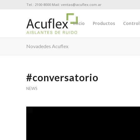
Tel.: 2100-8000 Mail: ventas@acuflex.com.ar
Inicio
Productos
Control
Novadedes Acuflex
#conversatorio
NEWS