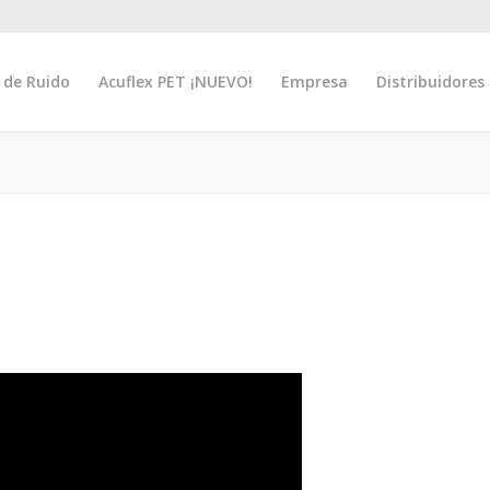
 de Ruido
Acuflex PET ¡NUEVO!
Empresa
Distribuidores