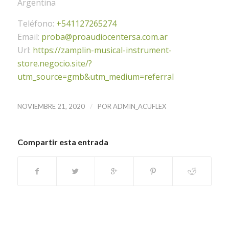
Argentina
Teléfono:
+541127265274
Email:
proba@proaudiocentersa.com.ar
Url:
https://zamplin-musical-instrument-
store.negocio.site/?
utm_source=gmb&utm_medium=referral
/
NOVIEMBRE 21, 2020
POR
ADMIN_ACUFLEX
Compartir esta entrada