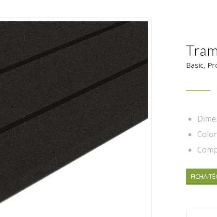
Tram
Basic, Pr
Dime
Color
Compo
FICHA TÉ