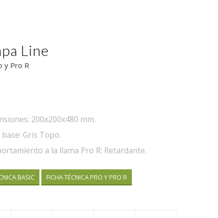
pa Line
o y Pro R
nsiones: 200x200x480 mm.
 base: Gris Topo.
rtamiento a la llama Pro R: Retardante.
CNICA BASIC
FICHA TÉCNICA PRO Y PRO R