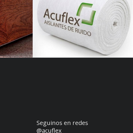
Acuflex Manta de fibra
o Puerta
ceramica
Seguinos en redes
@acuflex