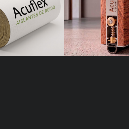
x Rollo de Lana de
Acuflex Zocalo Baj
Roca